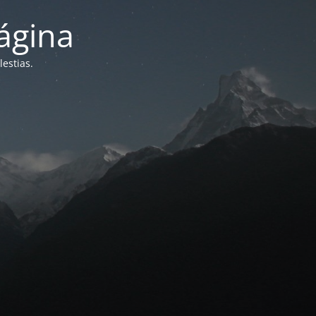
ágina
estias.