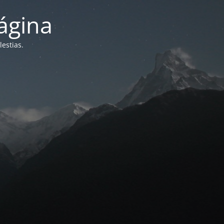
ágina
estias.