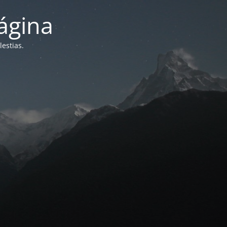
ágina
estias.