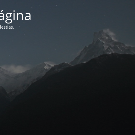
ágina
estias.