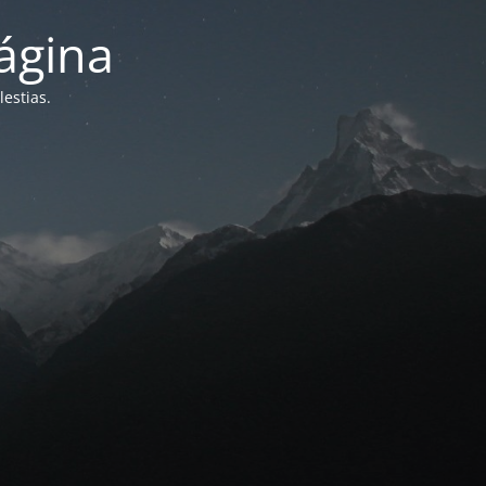
ágina
estias.