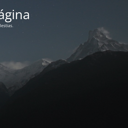
ágina
estias.