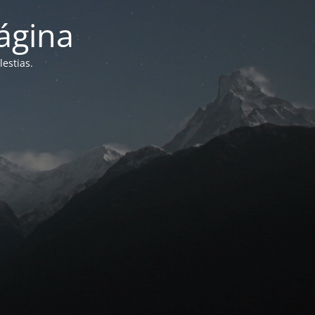
ágina
estias.